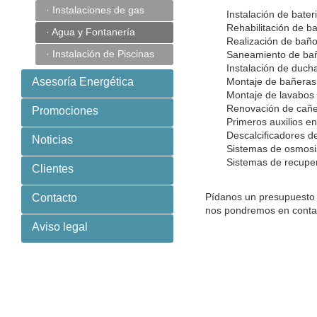
· Instalaciones de gas
Instalación de bater
Rehabilitación de b
· Agua y Fontanería
Realización de bañ
· Instalación de Piscinas
Saneamiento de ba
Instalación de duch
Asesoría Energética
Montaje de bañeras 
Montaje de lavabos e
Renovación de cañe
Promociones
Primeros auxilios e
Descalcificadores d
Noticias
Sistemas de osmosi
Sistemas de recupe
Clientes
Pídanos un presupuesto
Contacto
nos pondremos en contac
Aviso legal